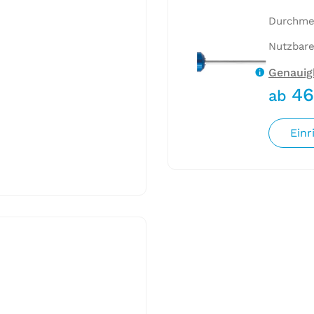
Durchmes
Nutzbare
Genauigk
46
ab
Einr