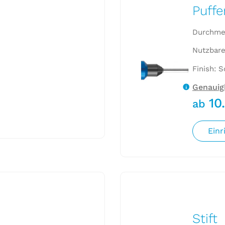
Puffe
Durchmes
Nutzbare
Finish: 
Genauigk
10
ab
Einr
Stift