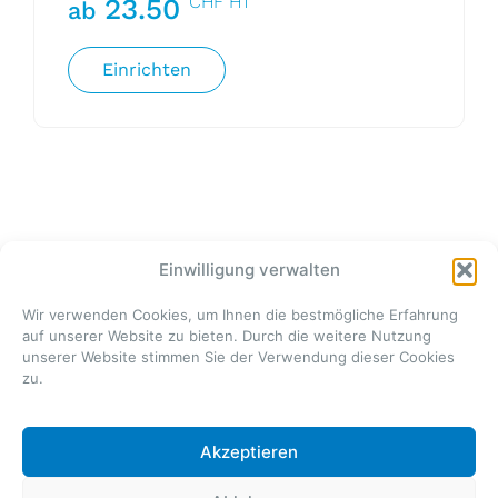
CHF HT
23.50
ab
Einrichten
Einwilligung verwalten
Wir verwenden Cookies, um Ihnen die bestmögliche Erfahrung
auf unserer Website zu bieten. Durch die weitere Nutzung
unserer Website stimmen Sie der Verwendung dieser Cookies
zu.
Azurea Jauges SA
Le Noveleu 15
2744 Belprahon
Akzeptieren
T. +41 32 493 32 11