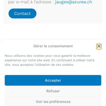
par e-mail à l’adresse :
jauges@azurea.ch
Contact
Gérer le consentement
Nous utilisons des cookies pour vous garantir la meilleure
expérience sur notre site web. En continuant à utiliser notre
site, vous acceptez l'utilisation de ces cookies.
Azurea Jauges SA
Le Noveleu 15
2744 Belprahon
Accepter
T. +41 32 493 32 11
Refuser
@ 2026 Groupe Azurea
Politique de confidentialité
Réalisation
e-novision
Voir les préférences