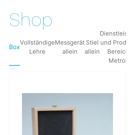
Shop
Dienstleist
Vollständige
Messgerät
Stiel
und Produkt
Box
Lehre
allein
allein
Bereich d
Metrolog