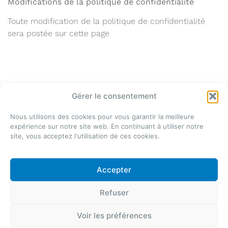
Modifications de la politique de confidentialité
Toute modification de la politique de confidentialité
sera postée sur cette page
Gérer le consentement
Nous utilisons des cookies pour vous garantir la meilleure
expérience sur notre site web. En continuant à utiliser notre
site, vous acceptez l'utilisation de ces cookies.
Azurea Jauges SA
Le Noveleu 15
2744 Belprahon
Accepter
T. +41 32 493 32 11
Refuser
@ 2026 Groupe Azurea
Politique de confidentialité
Réalisation
e-novision
Voir les préférences